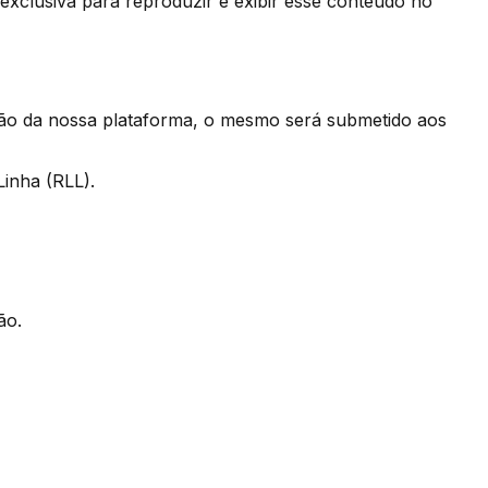
exclusiva para reproduzir e exibir esse conteúdo no
zação da nossa plataforma, o mesmo será submetido aos
Linha (RLL).
ão.